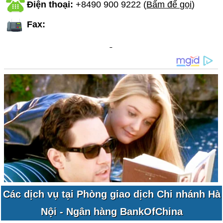
Điện thoại:
+8490 900 9222
(
Bấm để gọi
)
Fax:
Các dịch vụ tại Phòng giao dịch Chi nhánh Hà
Nội - Ngân hàng BankOfChina