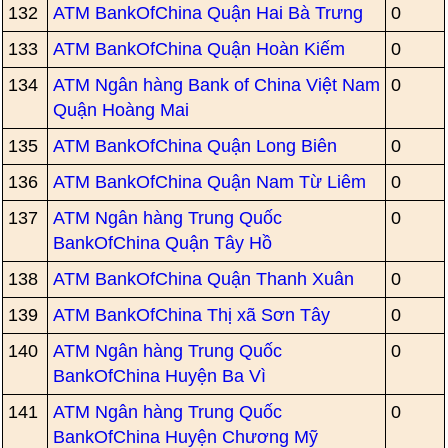
132
ATM BankOfChina Quận Hai Bà Trưng
0
133
ATM BankOfChina Quận Hoàn Kiếm
0
134
ATM Ngân hàng Bank of China Việt Nam
0
Quận Hoàng Mai
135
ATM BankOfChina Quận Long Biên
0
136
ATM BankOfChina Quận Nam Từ Liêm
0
137
ATM Ngân hàng Trung Quốc
0
BankOfChina Quận Tây Hồ
138
ATM BankOfChina Quận Thanh Xuân
0
139
ATM BankOfChina Thị xã Sơn Tây
0
140
ATM Ngân hàng Trung Quốc
0
BankOfChina Huyện Ba Vì
141
ATM Ngân hàng Trung Quốc
0
BankOfChina Huyện Chương Mỹ