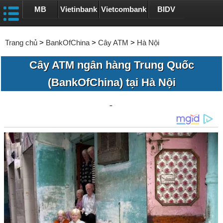
MB
Vietinbank
Vietcombank
BIDV
Trang chủ
>
BankOfChina
>
Cây ATM
>
Hà Nội
Cây ATM ngân hàng Trung Quốc
(BankOfChina) tại Hà Nội