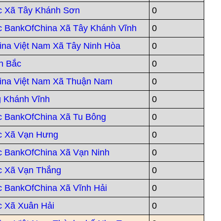
c Xã Tây Khánh Sơn
0
 BankOfChina Xã Tây Khánh Vĩnh
0
na Việt Nam Xã Tây Ninh Hòa
0
n Bắc
0
ina Việt Nam Xã Thuận Nam
0
 Khánh Vĩnh
0
 BankOfChina Xã Tu Bông
0
c Xã Vạn Hưng
0
 BankOfChina Xã Vạn Ninh
0
c Xã Vạn Thắng
0
 BankOfChina Xã Vĩnh Hải
0
 Xã Xuân Hải
0