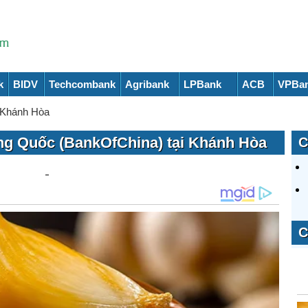
k
BIDV
Techcombank
Agribank
LPBank
ACB
VPBa
Khánh Hòa
ng Quốc (BankOfChina) tại Khánh Hòa
C
C