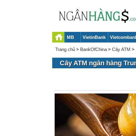
MB
VietinBank
Vietcomban
Trang chủ
>
BankOfChina
>
Cây ATM
>
Cây ATM ngân hàng Tru