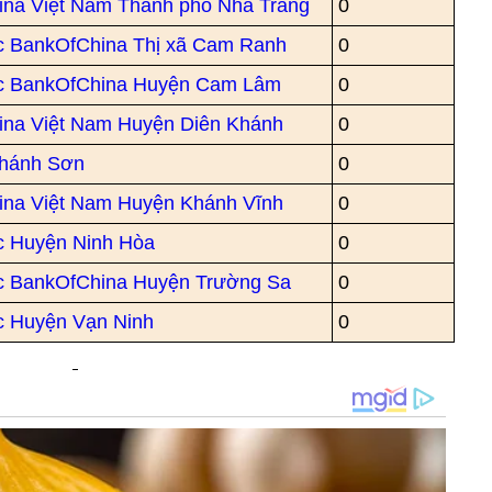
ina Việt Nam Thành phố Nha Trang
0
 BankOfChina Thị xã Cam Ranh
0
c BankOfChina Huyện Cam Lâm
0
ina Việt Nam Huyện Diên Khánh
0
hánh Sơn
0
ina Việt Nam Huyện Khánh Vĩnh
0
 Huyện Ninh Hòa
0
c BankOfChina Huyện Trường Sa
0
 Huyện Vạn Ninh
0