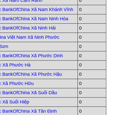
c Xã Nam Cam Ranh
0
c BankOfChina Xã Nam Khánh Vĩnh
0
c BankOfChina Xã Nam Ninh Hòa
0
 BankOfChina Xã Ninh Hải
0
ina Việt Nam Xã Ninh Phước
0
 Sơn
0
c BankOfChina Xã Phước Dinh
0
c Xã Phước Hà
0
c BankOfChina Xã Phước Hậu
0
c Xã Phước Hữu
0
 BankOfChina Xã Suối Dầu
0
 Xã Suối Hiệp
0
 BankOfChina Xã Tân Định
0