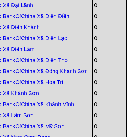
 Xã Đại Lãnh
0
 BankOfChina Xã Diên Điền
0
 Xã Diên Khánh
0
 BankOfChina Xã Diên Lạc
0
 Xã Diên Lâm
0
 BankOfChina Xã Diên Thọ
0
c BankOfChina Xã Đông Khánh Sơn
0
 BankOfChina Xã Hòa Trí
0
c Xã Khánh Sơn
0
 BankOfChina Xã Khánh Vĩnh
0
c Xã Lâm Sơn
0
c BankOfChina Xã Mỹ Sơn
0