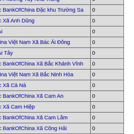
 BankOfChina Đặc khu Trường Sa
0
c Xã Anh Dũng
0
i
0
na Việt Nam Xã Bác Ái Đông
0
i Tây
0
 BankOfChina Xã Bắc Khánh Vĩnh
0
ina Việt Nam Xã Bắc Ninh Hòa
0
c Xã Cà Ná
0
c BankOfChina Xã Cam An
0
c Xã Cam Hiệp
0
c BankOfChina Xã Cam Lâm
0
 BankOfChina Xã Công Hải
0