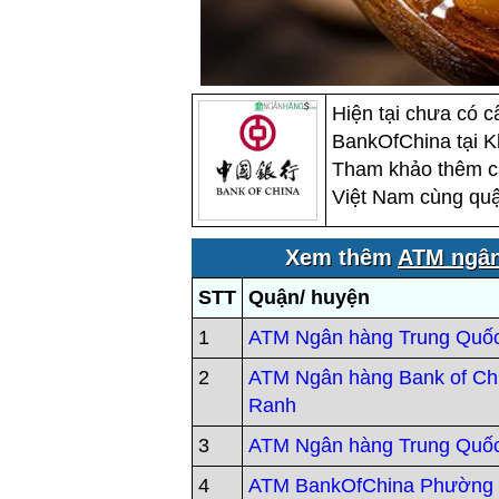
Hiện tại chưa có 
BankOfChina tại Kh
Tham khảo thêm c
Việt Nam cùng quậ
Xem thêm
ATM ngân
STT
Quận/ huyện
1
ATM Ngân hàng Trung Quố
2
ATM Ngân hàng Bank of Ch
Ranh
3
ATM Ngân hàng Trung Quố
4
ATM BankOfChina Phường 