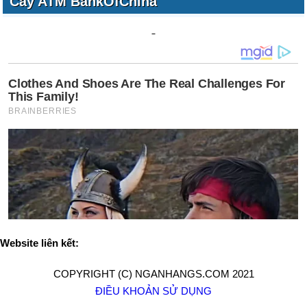
Cây ATM BankOfChina
Website liên kết:
COPYRIGHT (C) NGANHANGS.COM 2021
ĐIỀU KHOẢN SỬ DỤNG